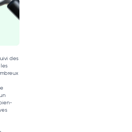
uivi des
 les
nombreux
de
’un
 bien-
ves
e