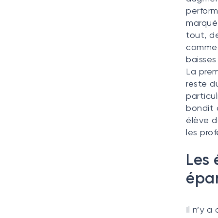
perform
marquée
tout, d
comme l
baisses
La prem
reste d
particu
bondit 
élève d
les pro
Les 
épa
Il n’y 