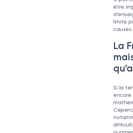
être im
d’ensei
limite 
causes.
La F
mais
qu’a
Si la t
encore 
mathéma
Cependa
notamm
difficul
augment