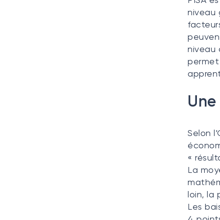
niveau 
facteur
peuvent
niveau 
permet 
apprent
Une 
Selon l
économi
« résul
La moye
mathéma
loin, l
Les bai
4 point