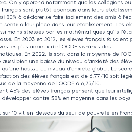
re. On y apprend notamment que les collégiens ou
 français sont plutôt épanouis dans leurs établisseme
nsi 80% à déclarer se faire facilement des amis à l’éc
e sentir à leur place dans leur établissement. Les é
ssi moins stressés par les mathématiques qu’ils l’éta
passé. En 2003 et 2012, les élèves français faisaient 
ves les plus anxieux de l’OCDE vis-à-vis des
tiques. En 2022, ils sont dans la moyenne de l’O
 aussi bien une baisse du niveau d’anxiété des élèv
s qu’une hausse du niveau d’anxiété global. Le sco
sfaction des élèves français est de 6,77/10 soit lé
us de la moyenne de l’OCDE à 6,75/10.
nt 46% des élèves français pensent que leur intell
e développer contre 58% en moyenne dans les pays
t sur 10 vit en-dessous du seuil de pauvreté en Fran