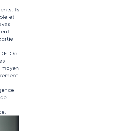
nts. Ils
ole et
lèves
ient
partie
CDE. On
es
re moyen
gèrement
igence
 de
ce.