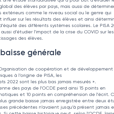
global des élèves par pays, mais aussi de déterminer
s extérieurs comme le niveau social ou le genre qui
 influer sur les résultats des élèves et ainsi détermi
d’équité des différents systèmes scolaires. Le PISA 
aussi d’étudier l’impact de la crise du COVID sur les
issages des élèves.
baisse générale
’Organisation de coopération et de développement
ques à l’origine de PISA, les
tats 2022 sont les plus bas jamais mesurés ».
nne des pays de l’OCDE perd ainsi 15 points en
tiques et 10 points en compréhension de l’écrit. C
a plus grande baisse jamais enregistrée entre deux ét
sses précédentes n’avaient jusqu’à présent jamais 
s. Si cette baisse historique peut, selon l’OCDE, la