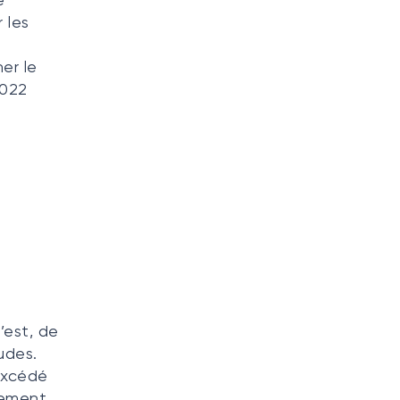
 les
ner le
2022
’est, de
udes.
excédé
rgement