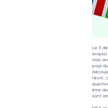
Le 5 dé
acquis)
trois a
pays du
découpe
l’écrit
questio
être da
sont an
PISA es