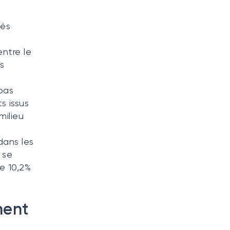
tés
entre le
s
pas
s issus
milieu
dans les
 se
e 10,2%
ment