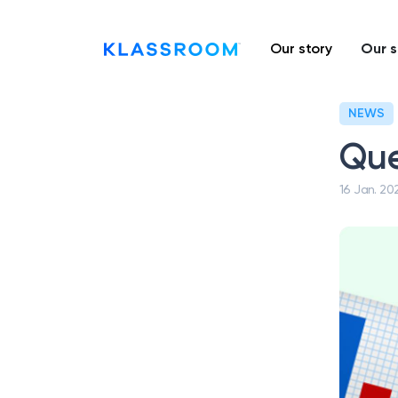
Our story
Our s
NEWS
Que
16 Jan. 20