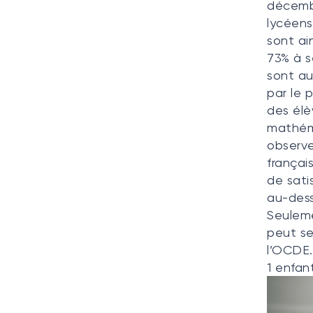
décemb
lycéens
sont ai
73% à s
sont au
par le 
des élè
mathéma
observe
françai
de sati
au-dess
Seuleme
peut s
l’OCDE.
1 enfan