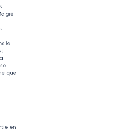
s
Malgré
s
s le
st
 a
ise
ime que
rtie en