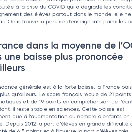
putée à la crise du COVID qui a dégradé les conditi
gnement des élèves partout dans le monde, elle ne 
pas. On retrouve la pénurie d'enseignants parmi les a
rance dans la moyenne de l’
 une baisse plus prononcée
illeurs
endance générale est à la forte baisse, la France bai
plus qu’ailleurs. Le score français recule de 21 points
tiques et de 19 points en compréhension de l’écrit
nt, il reste stable en sciences. Cette baisse est
ent due à l’augmentation du nombre d’enfants en
té. Depuis 2012 la part d’élèves en grande difficulté 
é de 6,5 points et à l’inverse la part d’élèves très