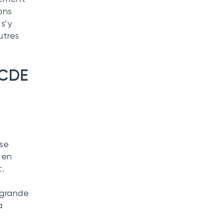
ons
s’y
utres
OCDE
sse
 en
.
 grande
a