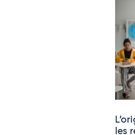
L’or
les 