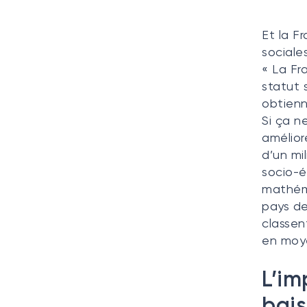
Et la Fr
sociale
« La Fr
statut 
obtienn
Si ça n
amélioré
d’un mi
socio-é
mathéma
pays de
classen
en moye
L’im
bais