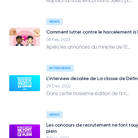
Aujourd'hui nous rencontrons Julien, professeur des écoles depuis 17ans. Cette année il est maître de PS/GS, découvrez sa façon de voir son métier.
NEWS
Comment lutter contre le harcèlement à l
08 Feb. 2023
Après les annonces du ministre de l'Education nationale sur le renforcement de la lutte contre le harcèlement, on fait un état des lieux des dispositifs existants et des ressources à utiliser.
INTERVIEWS
L'interview décalée de La classe de Défi
29 Dec. 2022
Dans cette troisième édition de l’interview décalée, nous rencontrons Delphine, professeur des école depuis 2001. Elle est aujourd’hui professeur de CP. Delphine tient son blog “La classe de Défine” depuis 12 ans.
NEWS
Les concours de recrutement ne font touj
plein
11 Dec. 2022