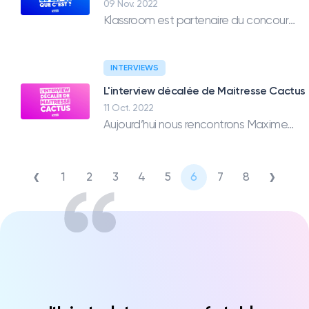
09 Nov. 2022
Klassroom est partenaire du concours d'écriture organisé par Plume. On vous en dit plus.
INTERVIEWS
L'interview décalée de Maitresse Cactus
11 Oct. 2022
Aujourd’hui nous rencontrons Maxime, elle est professeur des écoles depuis 7 ans. Vous la connaissez peut-être sous le nom de Maîtresse Cactus, son compte Instagram.
‹
›
1
2
3
4
5
6
7
8