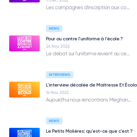
Les campagnes d'inscription aux concours de l'enseignement viennent d'être clôturées et la hausse des inscriptions ne sera pas suffisante.
NEWS
Pour ou contre l'uniforme à l'école ?
24 Nov. 2022
Le débat sur l'uniforme revient au centre de l'espace médiatique. Quels sont les arguments pour et contre l'habit scolaire unique ?
INTERVIEWS
L'interview décalée de Maitresse Et Écolo
14 Nov. 2022
Aujourd'hui nous rencontrons Meghann, maitresse de de CE2/CM1 que vous connaissez peut-être sous le pseudo de Maitresse et Ecolo sur Instagram.
NEWS
Le Petits Molières: qu'est-ce que c'est ?